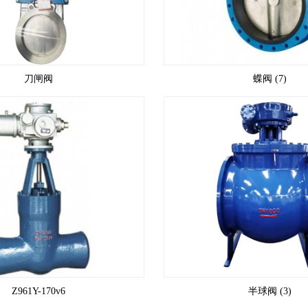
刀闸阀
蝶阀 (7)
Z961Y-170v6
半球阀 (3)